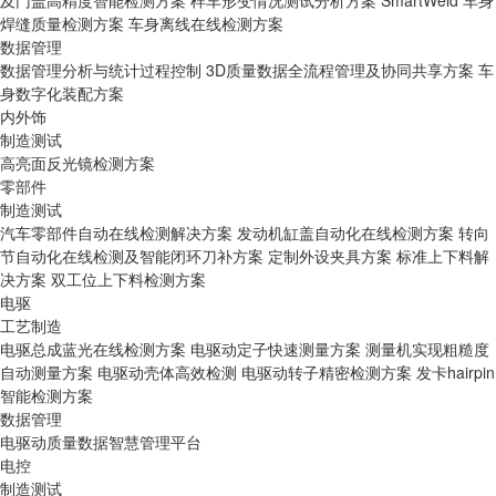
及门盖高精度智能检测方案
样车形变情况测试分析方案
SmartWeld 车身
焊缝质量检测方案
车身离线在线检测方案
数据管理
数据管理分析与统计过程控制
3D质量数据全流程管理及协同共享方案
车
身数字化装配方案
内外饰
制造测试
高亮面反光镜检测方案
零部件
制造测试
汽车零部件自动在线检测解决方案
发动机缸盖自动化在线检测方案
转向
节自动化在线检测及智能闭环刀补方案
定制外设夹具方案
标准上下料解
决方案
双工位上下料检测方案
电驱
工艺制造
电驱总成蓝光在线检测方案
电驱动定子快速测量方案
测量机实现粗糙度
自动测量方案
电驱动壳体高效检测
电驱动转子精密检测方案
发卡hairpin
智能检测方案
数据管理
电驱动质量数据智慧管理平台
电控
制造测试